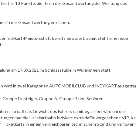
rhielt er 18 Punkte, die Ihn in der Gesamtwertung der Wertung des
hne in der Gesamtwertung erreichen.
er Indykart-Meisterschaft bereits gewartet, somit steht eine neue
t:
mlung am 17.09.2021 im Schlossstüble in Wurmlingen statt.
ingen wird in zwei Kategorien AUTOMOBILCLUB und INDYKART ausgetra
 Gruppe Einsteiger, Gruppe A, Gruppe B und Senioren.
hren, so daß das Gewicht des Fahrers damit egalisiert wird um die
tungen hat die Hallekartbahn Indykart extra dafür vorgesehene VIP-Kar
den Ticketkarts in einem vergleichbaren technischem Stand und verfügen