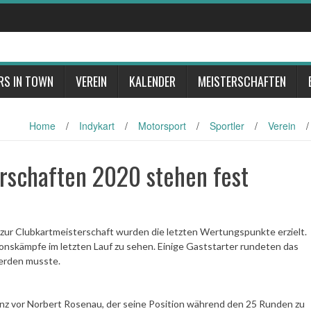
RS IN TOWN
VEREIN
KALENDER
MEISTERSCHAFTEN
Home
/
Indykart
/
Motorsport
/
Sportler
/
Verein
/
rschaften 2020 stehen fest
 zur Clubkartmeisterschaft wurden die letzten Wertungspunkte erzielt.
onskämpfe im letzten Lauf zu sehen. Einige Gaststarter rundeten das
werden musste.
enz vor Norbert Rosenau, der seine Position während den 25 Runden zu