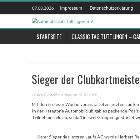
Skip
Impressum
Datenschutzerklärung
07.08.2026
to
content
STARTSEITE
CLASSIC TAG TUTTLINGEN – CA
Sieger der Clubkartmeiste
Posted By
Steffen Kühne
on 18.10.2020
Mit den in dieser Woche veranstalteten letzten Läufen
In der Kategorie Automobilclub gab es packende Positi
Teilnehmerfeld ab, so daß in zwei Gruppen gestartet 
Klarer Sieger des letzten Laufs AC wurde Herbert R