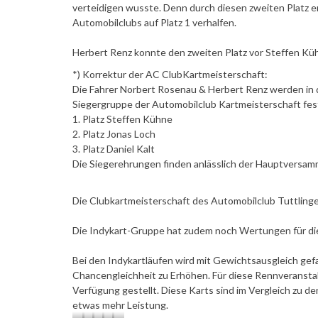
verteidigen wusste. Denn durch diesen zweiten Platz e
Automobilclubs auf Platz 1 verhalfen.
Herbert Renz konnte den zweiten Platz vor Steffen Kü
*) Korrektur der AC ClubKartmeisterschaft:
Die Fahrer Norbert Rosenau & Herbert Renz werden in d
Siegergruppe der Automobilclub Kartmeisterschaft fes
1. Platz Steffen Kühne
2. Platz Jonas Loch
3. Platz Daniel Kalt
Die Siegerehrungen finden anlässlich der Hauptversam
Die Clubkartmeisterschaft des Automobilclub Tuttl
Die Indykart-Gruppe hat zudem noch Wertungen für die
Bei den Indykartläufen wird mit Gewichtsausgleich gefa
Chancengleichheit zu Erhöhen. Für diese Rennveranstal
Verfügung gestellt. Diese Karts sind im Vergleich zu 
etwas mehr Leistung.