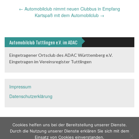
Post
←
Automobilclub nimmt neuen Clubbus in Empfang
navigation
Kartspaß mit dem Automobilclub
→
Automobilclub Tuttlingen e.V. im ADAC
Eingetragener Ortsclub des ADAC Württemberg e.V.
Eingetragen im Vereinsregister Tuttlingen
Impressum
Datenschutzerklärung
Cookies helfen uns bei der Bereitstellung unserer Dienste.
Durch die Nutzung unserer Dienste erklären Sie sich mit dem
Einsatz von Cookies einverstanden.