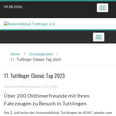
Skip
09.08.2026
Toggle
to
navigatio
content
Toggle
navigation
Home
/
Uncategorized
/
11. Tuttlinger Classic Tag 2023
11. Tuttlinger Classic Tag 2023
Posted By
Steffen Kühne
on 10.07.2023
Über 200 Oldtimerfreunde mit Ihren
Fahrzeugen zu Besuch in Tuttlingen
Am 2. Juli hatte der Automobilclub Tuttlingen im ADAC wieder zum