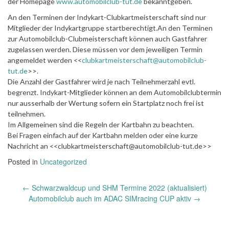
der Homepage
www.automobilclub-tut.de
bekanntgeben.
An den Terminen der Indykart-Clubkartmeisterschaft sind nur
Mitglieder der Indykartgruppe startberechtigt.An den Terminen
zur Automobilclub-Clubmeisterschaft können auch Gastfahrer
zugelassen werden. Diese müssen vor dem jeweiligen Termin
angemeldet werden <<
clubkartmeisterschaft@automobilclub-
tut.de
>>.
Die Anzahl der Gastfahrer wird je nach Teilnehmerzahl evtl.
begrenzt. Indykart-Mitglieder können an dem Automobilclubtermin
nur ausserhalb der Wertung sofern ein Startplatz noch frei ist
teilnehmen.
Im Allgemeinen sind die Regeln der Kartbahn zu beachten.
Bei Fragen einfach auf der Kartbahn melden oder eine kurze
Nachricht an <<clubkartmeisterschaft@automobilclub-tut.de>>
Posted in
Uncategorized
Post
←
Schwarzwaldcup und SHM Termine 2022 (aktualisiert)
navigation
Automobilclub auch im ADAC SIMracing CUP aktiv
→