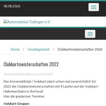
Skip
08.08.2026
Toggle
to
navigatio
content
Toggle
navigation
Home
/
Uncategorized
/
Clubkartmeisterschaften 2022
Clubkartmeisterschaften 2022
Posted By
Steffen Kühne
on 14.02.2022
Der Automobilclub / Indykart plant schon mal zuversichtlich für
2022 die Clubkartmeisterschaften mit 4 Läufen auf der Indykart-
Hallenkartbahn in Rottweil.
Hier die geplanten Termine:
Indykart-Gruppe: