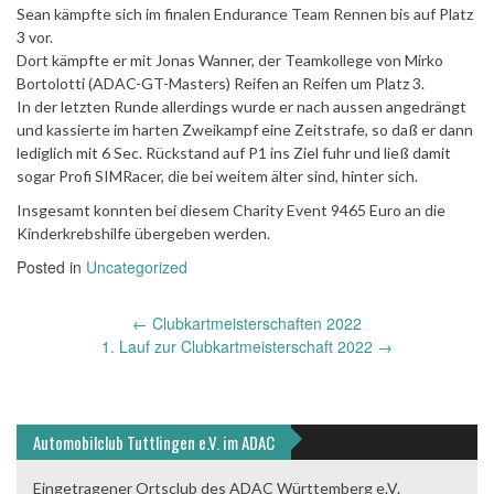
Sean kämpfte sich im finalen Endurance Team Rennen bis auf Platz
3 vor.
Dort kämpfte er mit Jonas Wanner, der Teamkollege von Mirko
Bortolotti (ADAC-GT-Masters) Reifen an Reifen um Platz 3.
In der letzten Runde allerdings wurde er nach aussen angedrängt
und kassierte im harten Zweikampf eine Zeitstrafe, so daß er dann
lediglich mit 6 Sec. Rückstand auf P1 ins Ziel fuhr und ließ damit
sogar Profi SIMRacer, die bei weitem älter sind, hinter sich.
Insgesamt konnten bei diesem Charity Event 9465 Euro an die
Kinderkrebshilfe übergeben werden.
Posted in
Uncategorized
Post
←
Clubkartmeisterschaften 2022
navigation
1. Lauf zur Clubkartmeisterschaft 2022
→
Automobilclub Tuttlingen e.V. im ADAC
Eingetragener Ortsclub des ADAC Württemberg e.V.