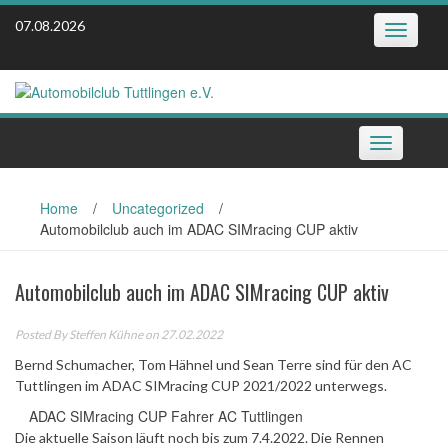
Skip
07.08.2026
Toggle
to
navigatio
content
Toggle
navigation
Home
/
Uncategorized
/
Automobilclub auch im ADAC SIMracing CUP aktiv
Automobilclub auch im ADAC SIMracing CUP aktiv
Posted By
Steffen Kühne
on 27.02.2022
Bernd Schumacher, Tom Hähnel und Sean Terre sind für den AC
Tuttlingen im ADAC SIMracing CUP 2021/2022 unterwegs.
ADAC SIMracing CUP Fahrer AC Tuttlingen
Die aktuelle Saison läuft noch bis zum 7.4.2022. Die Rennen