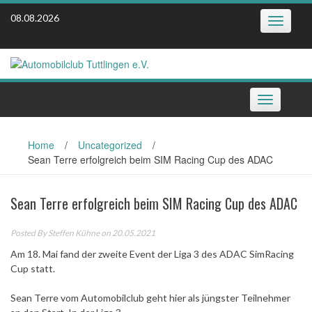
Skip
08.08.2026
Toggle
to
navigatio
content
Toggle
navigation
Home
/
Uncategorized
/
Sean Terre erfolgreich beim SIM Racing Cup des ADAC
Sean Terre erfolgreich beim SIM Racing Cup des ADAC
Posted By
Steffen Kühne
on 20.05.2021
Am 18. Mai fand der zweite Event der Liga 3 des ADAC SimRacing
Cup statt.
Sean Terre vom Automobilclub geht hier als jüngster Teilnehmer