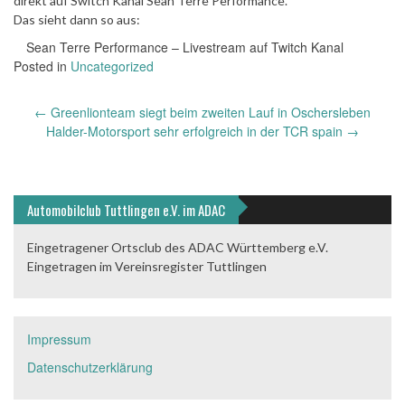
direkt auf Switch Kanal Sean Terre Performance.
Das sieht dann so aus:
Sean Terre Performance – Livestream auf Twitch Kanal
Posted in
Uncategorized
Post
←
Greenlionteam siegt beim zweiten Lauf in Oschersleben
navigation
Halder-Motorsport sehr erfolgreich in der TCR spain
→
Automobilclub Tuttlingen e.V. im ADAC
Eingetragener Ortsclub des ADAC Württemberg e.V.
Eingetragen im Vereinsregister Tuttlingen
Impressum
Datenschutzerklärung