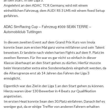
an den Start. In der Liga 3.
Angelehnt an den ADAC TCR Germany, wird mit einem
einheitlichen Fahrzeug, dem AUDI RS 3 LMS mit einem fixed Setup
gefahren.
ADAC SimRacing Cup – Fahrzeug #309 SEAN TERRE –
Automobilclub Tuttlingen
In diesem zweiten Event auf dem Grand Prix Kurs von Imola
konnte Sean zum ersten Mal ganz vorne mitfahren und sein Talent
beweisen. Er landete nach vielen harten Fights auf dem 9. Platz im
zweiten Rennen. Für Ihn war es gar nicht so einfach in dieser
Klasse überhaupt an den Start gehen zu dürfen. Hierfür musste
beim Veranstalter extra eine Sondererlaubnis eingeholt werden, da
die Altersgrenze erst ab 14 Jahren das Fahren der Liga 3
ermöglicht.
Eigentlich war das Ziel in der Liga 1 an den Start gehen zu können.
Hierzu waren über 130 Bewerber in 4 Beats zur Qualifikation
angetreten.
Im ersten Heat konnte Sean den 30.Platz einfahren. Danach lief es
weniger gut, da er einige Treffer von anderen Fahrern erhalten