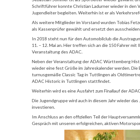
Schriftführer konnte Christian Ladurner wieder in de
Jugendleiter begleiten. Weiterhin ist er als Verkehrsre
Als weitere Mitglieder im Vorstand wurden Tobias Fetz
als Kassenprüfer gewählt und ersetzt den ausscheide
In 2018 steht nun für den Automobilclub die Austrag
11. – 12. Mai an. Hier treffen sich an die 150 Fahrer m
Veranstaltung des ADAC.
Neben der Veranstaltung der ADAC Württemberg Histo
wieder eine fest Größe im Jahreskalender werden. Die B
turnusgemäße Classic Tag in Tuttlingen als Oldtimertref
ADAC Historic in Tuttlingen stattfindet.
Weiterhin wird es eine Ausfahrt zum Finallauf der AD
Die Jugendgruppe wird auch in diesem Jahr wieder das J
investieren.
Im Anschluss an den offiziellen Teil der Hauptversamm
Gespräch mit unseren erfolgreichen, aktiven Motorspor