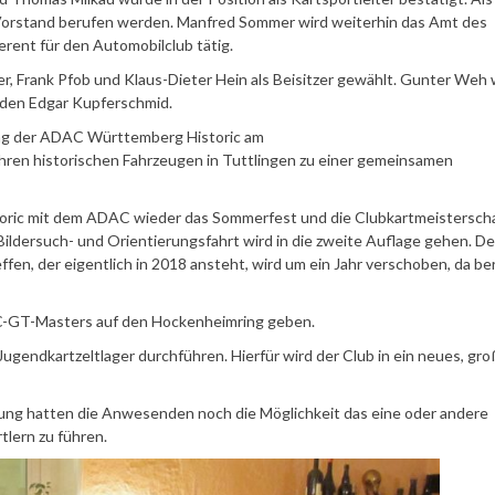
n Vorstand berufen werden. Manfred Sommer wird weiterhin das Amt des
ferent für den Automobilclub tätig.
er, Frank Pfob und Klaus-Dieter Hein als Beisitzer gewählt. Gunter Weh
nden Edgar Kupferschmid.
ung der ADAC Württemberg Historic am
it Ihren historischen Fahrzeugen in Tuttlingen zu einer gemeinsamen
ric mit dem ADAC wieder das Sommerfest und die Clubkartmeistersch
ildersuch- und Orientierungsfahrt wird in die zweite Auflage gehen. De
fen, der eigentlich in 2018 ansteht, wird um ein Jahr verschoben, da ber
AC-GT-Masters auf den Hockenheimring geben.
ugendkartzeltlager durchführen. Hierfür wird der Club in ein neues, gro
lung hatten die Anwesenden noch die Möglichkeit das eine oder andere
tlern zu führen.