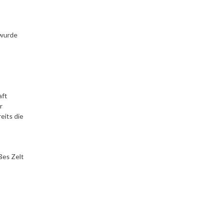
 wurde
aft
r
eits die
ßes Zelt