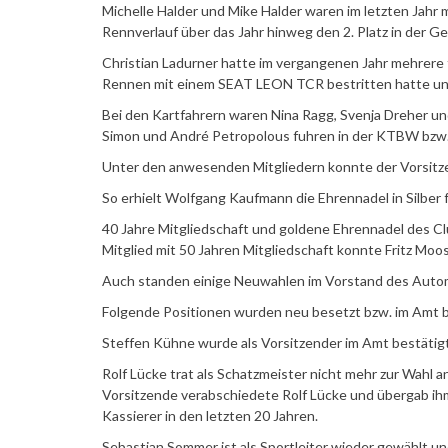
Michelle Halder und Mike Halder waren im letzten Jah
Rennverlauf über das Jahr hinweg den 2. Platz in de
Christian Ladurner hatte im vergangenen Jahr mehrere t
Rennen mit einem SEAT LEON TCR bestritten hatte und 
Bei den Kartfahrern waren Nina Ragg, Svenja Dreher 
Simon und André Petropolous fuhren in der KTBW bzw.
Unter den anwesenden Mitgliedern konnte der Vorsitzen
So erhielt Wolfgang Kaufmann die Ehrennadel in Silber f
40 Jahre Mitgliedschaft und goldene Ehrennadel des Cl
Mitglied mit 50 Jahren Mitgliedschaft konnte Fritz M
Auch standen einige Neuwahlen im Vorstand des Autom
Folgende Positionen wurden neu besetzt bzw. im Amt b
Steffen Kühne wurde als Vorsitzender im Amt bestätigt
Rolf Lücke trat als Schatzmeister nicht mehr zur Wahl 
Vorsitzende verabschiedete Rolf Lücke und übergab ihm
Kassierer in den letzten 20 Jahren.
Sebastian Sommer ist als Sportleiter wieder gewählt und