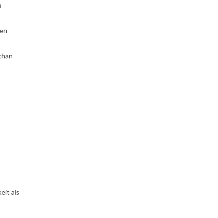
n
ten
than
eit als