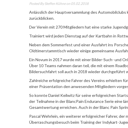
Posted By
Steffen Kühne
on 05.02.2018
Anlässlich der Hauptversammlung des Automobilclubs k
zurückblicken.
Der Verein mit 270 Mitgliedern hat eine starke Jugendg
Trainiert wird jeden Dienstag auf der Kartbahn in Rottw
Neben dem Sommerfest und einer Ausfahrt ins Porsch
Oldtimerstammtisch wieder einige gemeinsame Ausfahrt
Ein Novum in 2017 wurde mit einer Bilder-Such- und Or
Über 10 Teams nahmen daran teil, die mit einem Roadb
Bildersuchfahrt soll auch in 2018 wieder durchgeführt 
Zahlreiche erfolgreiche Fahrer des Vereins erhielten f
einer Präsentation den anwesenden Mitgliedern vorgest
So konnte Daniel Keilwitz für seine erfolgreichen Star
der Teilnahme in der BlancPain Endurance Serie eine l
Gesamtwertung erreichen. Auch in der Blanc Pain Sprin
Pascal Wehrlein, ein weiterer erfolgreicher Fahrer, der 
Überraschungsbesuch beim Training der Indykart-Jugen