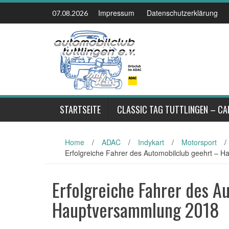
Skip
Impressum
Datenschutzerklärung
07.08.2026
to
content
STARTSEITE
CLASSIC TAG TUTTLINGEN – CA
Home
/
ADAC
/
Indykart
/
Motorsport
/
Erfolgreiche Fahrer des Automobilclub geehrt – 
Erfolgreiche Fahrer des A
Hauptversammlung 2018