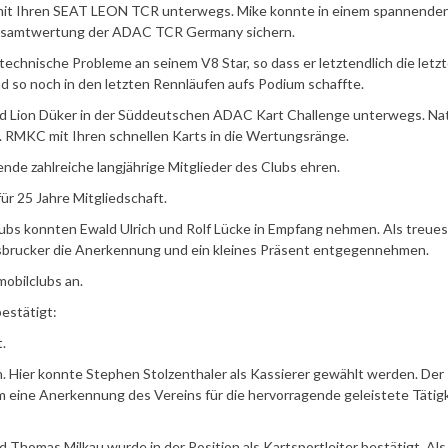
r mit Ihren SEAT LEON TCR unterwegs. Mike konnte in einem spannende
r Gesamtwertung der ADAC TCR Germany sichern.
echnische Probleme an seinem V8 Star, so dass er letztendlich die letz
so noch in den letzten Rennläufen aufs Podium schaffte.
und Lion Düker in der Süddeutschen ADAC Kart Challenge unterwegs. Na
 RMKC mit Ihren schnellen Karts in die Wertungsränge.
de zahlreiche langjährige Mitglieder des Clubs ehren.
ür 25 Jahre Mitgliedschaft.
ubs konnten Ewald Ulrich und Rolf Lücke in Empfang nehmen. Als treues
oosbrucker die Anerkennung und ein kleines Präsent entgegennehmen.
obilclubs an.
estätigt:
.
an. Hier konnte Stephen Stolzenthaler als Kassierer gewählt werden. Der
 eine Anerkennung des Vereins für die hervorragende geleistete Tätigk
 Thomas Milkau wurde in der Position als Kartsportleiter bestätigt. Als