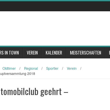
RS IN TOWN
VEREIN
KALENDER
MEISTERSCHAFTEN
Oldtimer
/
Regional
/
Sportler
/
Verein
/
Hauptversammlung 2018
utomobilclub geehrt –