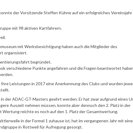
onnte der Vorsitzende Steffen Kühne auf ein erfolgreiches Vereinsjahr
ruppe mit 98 aktiven Kartfahrern.
eil.
emuseum mit Werksbesichtigung haben auch die Mitglieder des
 organsisiert.
ientierungsfahrt begründet.
ook verschiedene Punkte angefahren und die Fragen beantwortet haben
werden.
ür Ihre Leistungen in 2017 eine Anerkennung des Clubs und wurden jewei
ellt.
ts in der ADAC-GT-Masters geehrt werden. Er hat zwar aufgrund eines Un
ängere Auszeit nehmen müssen, konnte aber dennoch den 2. Platz in der
t Wertung reichte es noch auf den 1. Platz der Gesamtwertung.
mittlerweile in der Formel 1 zuhause ist, hat im vergangenen Jahr mit ein
dgruppe in Rottweil für Aufregung gesorgt.