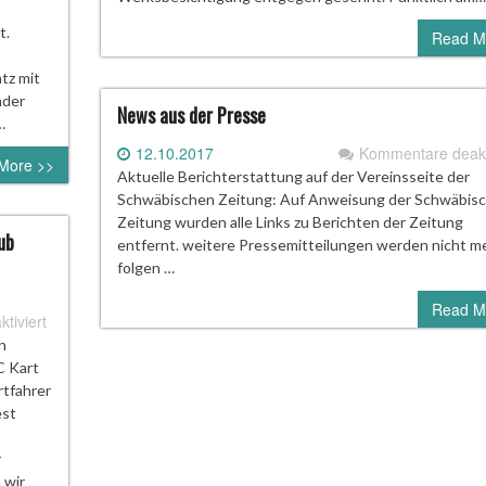
t.
Read M
tz mit
nder
News aus der Presse
…
12.10.2017
Kommentare deakti
More >>
Aktuelle Berichterstattung auf der Vereinsseite der
Schwäbischen Zeitung: Auf Anweisung der Schwäbis
Zeitung wurden alle Links zu Berichten der Zeitung
ub
entfernt. weitere Pressemitteilungen werden nicht m
folgen …
Read M
für
tiviert
Lion
n
Düker
C Kart
aus
rtfahrer
Rottweil
est
vertritt
den
r
Automobilclub
 wir