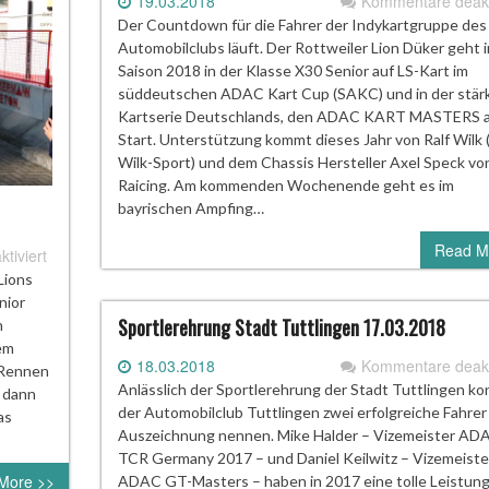
19.03.2018
Kommentare deakti
Der Countdown für die Fahrer der Indykartgruppe des
Automobilclubs läuft. Der Rottweiler Lion Düker geht i
Saison 2018 in der Klasse X30 Senior auf LS-Kart im
süddeutschen ADAC Kart Cup (SAKC) und in der stär
Kartserie Deutschlands, den ADAC KART MASTERS 
Start. Unterstützung kommt dieses Jahr von Ralf Wilk
Wilk-Sport) und dem Chassis Hersteller Axel Speck vo
Raicing. Am kommenden Wochenende geht es im
bayrischen Ampfing…
Read M
für
tiviert
SAKC
Lions
Auftakt
nior
in
Sportlerehrung Stadt Tuttlingen 17.03.2018
n
Ampfing für
em
18.03.2018
Kommentare deakti
Lion
 Rennen
Anlässlich der Sportlerehrung der Stadt Tuttlingen k
Düker
r dann
der Automobilclub Tuttlingen zwei erfolgreiche Fahrer
as
Auszeichnung nennen. Mike Halder – Vizemeister AD
TCR Germany 2017 – und Daniel Keilwitz – Vizemeiste
More >>
ADAC GT-Masters – haben in 2017 eine tolle Leistun