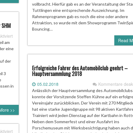
vollbracht. Hierfür gab es an der Veranstaltung der St
Tuttlingen eine entsprechende Auszeichnung. Im
Rahmenprogramm gab es noch die eine oder andere
Attraktion, so wurde mit dem Showprogramm TwinSpi
er SHM
Bouncing…
für
tiviert
Read M
Sieg
il am
für
er eine
die
Indy
uf der
Kart
Erfolgreiche Fahrer des Automobilclub geehrt –
Hauptversammlung 2018
Racer
l 3
beim
e
05.02.2018
Kommentare deakti
ersten
ssen in
Anlässlich der Hauptversammlung des Automobilclubs
Lauf
konnte der Vorsitzende Steffen Kühne auf ein erfolgr
der
Vereinsjahr zurückblicken. Der Verein mit 270 Mitglied
SHM
hat eine starke Jugendgruppe mit 98 aktiven Kartfahre
More >>
Trainiert wird jeden Dienstag auf der Kartbahn in Rott
Neben dem Sommerfest und einer Ausfahrt ins
Porschemuseum mit Werksbesichtigung haben auch d
für
tiviert