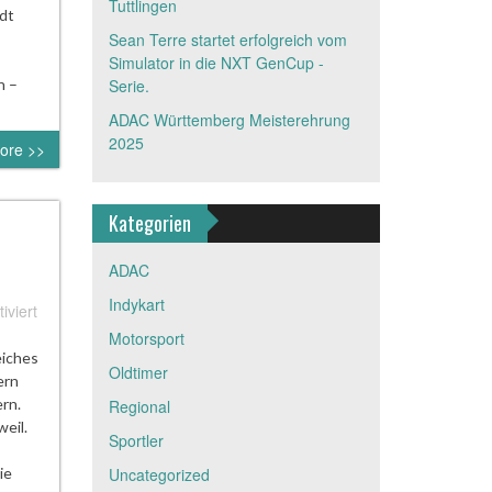
Tuttlingen
adt
Sean Terre startet erfolgreich vom
Simulator in die NXT GenCup -
n –
Serie.
ADAC Württemberg Meisterehrung
2025
ore >>
Kategorien
ADAC
Indykart
für
viert
Erfolgreiche
Motorsport
Fahrer
eiches
Oldtimer
des
ern
Automobilclub
rn.
Regional
geehrt
weil.
Sportler
–
Hauptversammlung
Uncategorized
ie