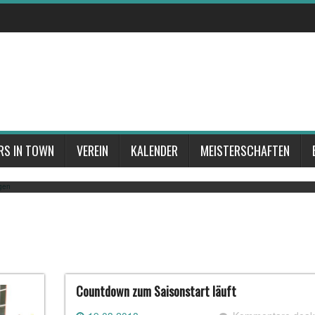
obilclub – Sommerferienprogram
ttlingen. 23 Jugendliche konnten an unserem Kartspaß auf der Kartbahn in Rottwe
en Job gemacht. Alle Jugendlichen hatten ausgiebig Zeit in den drei Turns die Fahrpr
RS IN TOWN
VEREIN
KALENDER
MEISTERSCHAFTEN
l daran vor allem den praktischem Teil ausgiebig zu nutzen. Um dann auf der Kartba
Countdown zum Saisonstart läuft