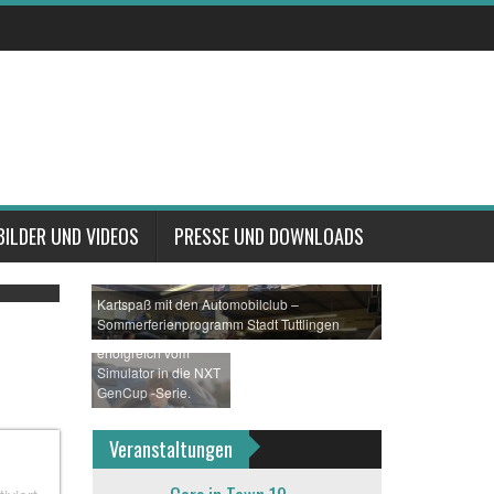
m
il
axis im
BILDER UND VIDEOS
PRESSE UND DOWNLOADS
hn
Kartspaß mit den Automobilclub –
Sommerferienprogramm Stadt Tuttlingen
Sean Terre startet
erfolgreich vom
Simulator in die NXT
GenCup -Serie.
Veranstaltungen