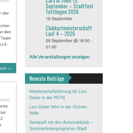
Cars in Town 19.
für
viert
September – Stadtfest
Countdown
Tuttlingen 2026
zum
n der
19 September
Saisonstart
läuft
ksten
Clubkartmeisterschaft
an den
Lauf 4 – 2026
 (Team
29 September @ 18:00
-
n LS-
21:00
Alle Veranstaltungen anzeigen
ore >>
Neueste Beiträge
Meisterschaftsführung für Lion
Düker in der PETN
für
viert
Sportlerehrung
onnte
Lion Düker fährt in der Grünen
Stadt
 zur
Hölle
Tuttlingen
AC
Kartspaß mit den Automobilclub –
17.03.2018
r
Sommerferienprogramm Stadt
g