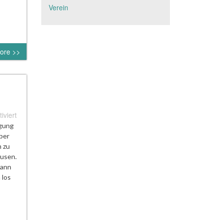
2018
Verein
ore >>
für
viert
Ausflug
igung
ins
ber
Porschemuseum
n zu
Stuttgart
usen.
mann
 los