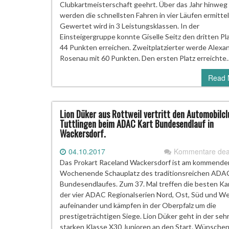
Clubkartmeisterschaft geehrt. Über das Jahr hinweg
werden die schnellsten Fahren in vier Läufen ermittel
Gewertet wird in 3 Leistungsklassen. In der
Einsteigergruppe konnte Giselle Seitz den dritten Pla
44 Punkten erreichen. Zweitplatzierter werde Alexa
Rosenau mit 60 Punkten. Den ersten Platz erreichte
Read 
Lion Düker aus Rottweil vertritt den Automobilcl
Tuttlingen beim ADAC Kart Bundesendlauf in
Wackersdorf.
04.10.2017
Kommentare deak
Das Prokart Raceland Wackersdorf ist am kommende
Wochenende Schauplatz des traditionsreichen ADA
Bundesendlaufes. Zum 37. Mal treffen die besten Ka
der vier ADAC Regionalserien Nord, Ost, Süd und W
aufeinander und kämpfen in der Oberpfalz um die
prestigeträchtigen Siege. Lion Düker geht in der seh
starken Klasse X30 Junioren an den Start. Wünschen