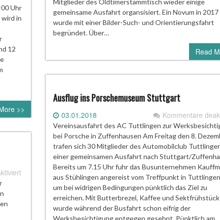
Mitglieder des Oldtimerstammtisch wieder einige
Auch
:00 Uhr
gemeinsame Ausfahrt organsisiert. Ein Novum in 2017
die
 wird in
wurde mit einer Bilder-Such- und Orientierungsfahrt
Kleinsten
n
begründet. Über…
ganz
r
gross
und 12
Read M
beim
ie
Training
m
Ausflug ins Porschemuseum Stuttgart
More >>
03.01.2018
Kommentare deakti
Vereinsausfahrt des AC Tuttlingen zur Werksbesicht
bei Porsche in Zuffenhausen Am Freitag den 8. Dezem
trafen sich 30 Mitglieder des Automobilclub Tuttlinge
einer gemeinsamen Ausfahrt nach Stuttgart/Zuffenha
Bereits um 7.15 Uhr fuhr das Busunternehmen Kauff
für
tiviert
aus Stühlingen angereist vom Treffpunkt in Tuttlingen
Weihnachtsfeier
r
um bei widrigen Bedingungen pünktlich das Ziel zu
IndyKart
in
erreichen. Mit Butterbrezel, Kaffee und Sektfrühstück
2017
sen
wurde während der Busfahrt schon eifrig der
Werksbesichtigung entgegen gesehnt. Pünktlich am…